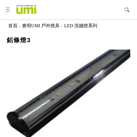
首頁
-
會明UMI 戶外燈具
-
LED 洗牆燈系列
鋁條燈3