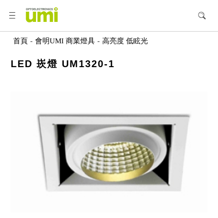
首頁
-
會明UMI 商業燈具
-
高亮度 低眩光
LED 崁燈 UM1320-1