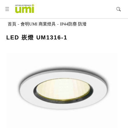
首頁
-
會明UMI 商業燈具
-
IP44防塵 防潑
LED 崁燈 UM1316-1