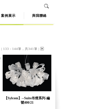
案例展示
與我聯絡
| 133 - 144筆，共341筆 |
【Sylcom】--Suite吊燈系列-編
號400/21