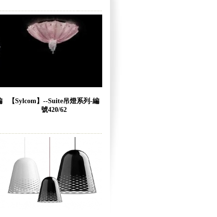
編
【Sylcom】--Suite吊燈系列-編
號420/62