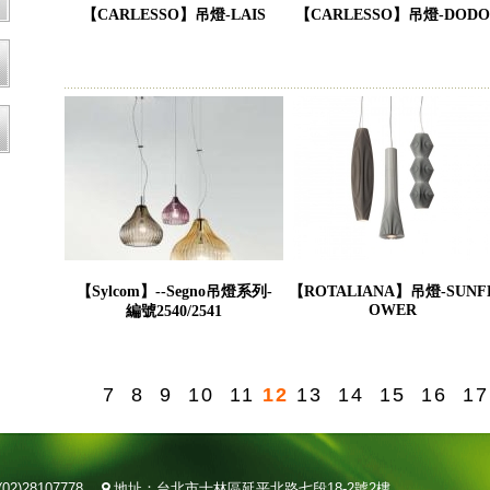
【CARLESSO】吊燈-LAIS
【CARLESSO】吊燈-DODO
【Sylcom】--Segno吊燈系列-
【ROTALIANA】吊燈-SUNF
OWER
編號2540/2541
7
8
9
10
11
12
13
14
15
16
17
02)28107778
地址：台北市士林區延平北路七段18-2號2樓