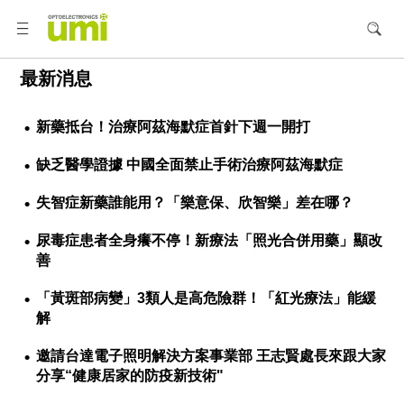
最新消息
新藥抵台！治療阿茲海默症首針下週一開打
缺乏醫學證據 中國全面禁止手術治療阿茲海默症
失智症新藥誰能用？「樂意保、欣智樂」差在哪？
尿毒症患者全身癢不停！新療法「照光合併用藥」顯改
善
「黃斑部病變」3類人是高危險群！「紅光療法」能緩
解
邀請台達電子照明解決方案事業部 王志賢處長來跟大家
分享“健康居家的防疫新技術"